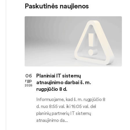
Paskutinės naujienos
06
Planiniai IT sistemų
rgp
atnaujinimo darbai š. m.
2026
rugpjūčio 8 d.
Informuojame, kad š. m. rugpjūčio 8
d. nuo 8:55 val. iki 16:05 val. dėl
planinių partnerių IT sistemų
atnaujinimo da...