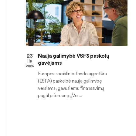
23
Nauja galimybė VSF3 paskolų
lie
gavėjams
2026
Europos socialinio fondo agentūra
(ESFA) paskelbė naują galimybę
verslams, gavusiems finansavimą
pagal priemonę „Ver...