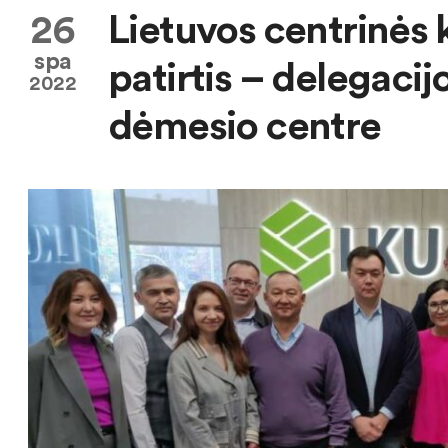
26
Lietuvos centrinės k
spa
patirtis – delegacij
2022
dėmesio centre