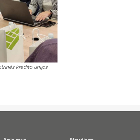
trinės kredito unijos
Apie mus
Naudinga