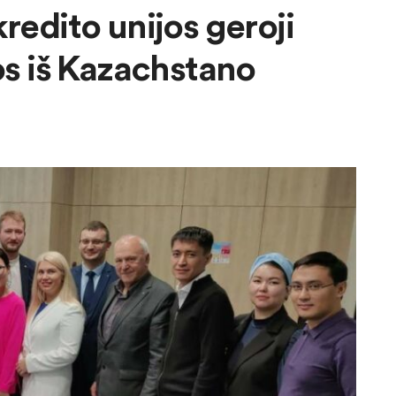
redito unijos geroji
os iš Kazachstano