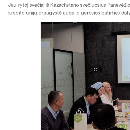
Jau rytoj svečiai iš Kazachstano svečiuosius Panevėžio 
kredito unijų draugystė auga, o gerosios patirties dal