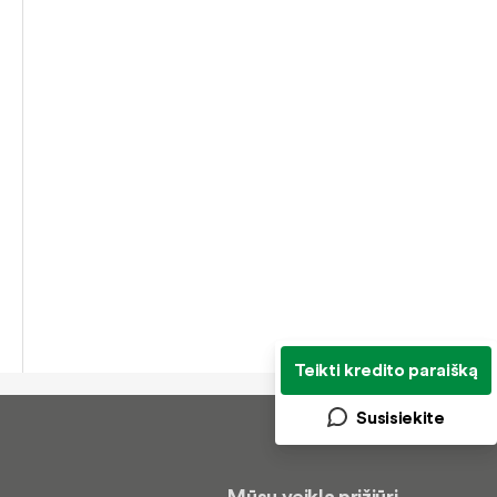
Teikti kredito paraišką
Susisiekite
Mūsų veiklą prižiūri