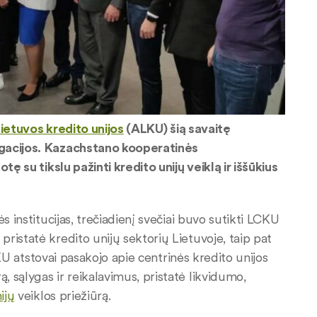
Lietuvos kredito unijos
(ALKU) šią savaitę
gacijos.
Kazachstano kooperatinės
tę su tikslu pažinti kredito unijų veiklą ir iššūkius
s institucijas, trečiadienį svečiai buvo sutikti LCKU
ristatė kredito unijų sektorių Lietuvoje, taip pat
LCKU atstovai pasakojo apie centrinės kredito unijos
 sąlygas ir reikalavimus, pristatė likvidumo,
ijų
veiklos priežiūrą.