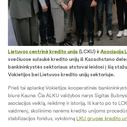
Lietuvos centrinė kredito unija
(LCKU) ir
Asociacija 
svečiuose sulaukė kredito unijų iš Kazachstano dele
bankininkystės sektoriaus atstovai leidosi į šią stažuo
Vokietijos bei Lietuvos kredito unijų sektoriuje.
Prieš tai aplankę Vokietijos kooperatinės bankininkystė
biure Kaune. Čia ALKU valdybos narys Sigitas Bubnys p
asociacijos veiklą, reikšmę ir istoriją. Iš karto po to 
vaidmenį, skolinimo narėms kredito unijoms procedūrą,
stabilizacijos fondus, vykdomą
LKU grupės kredito un