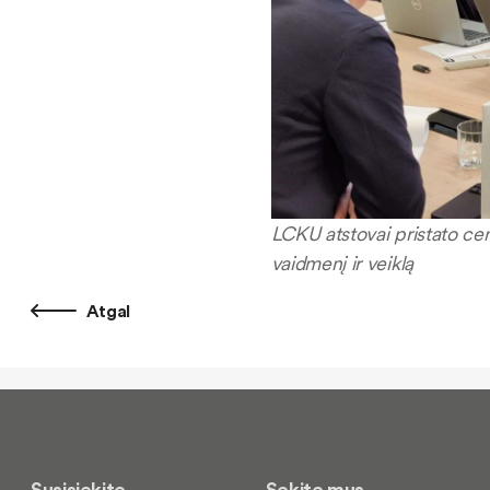
LCKU atstovai pristato cen
vaidmenį ir veiklą
Atgal
Susisiekite
Sekite mus