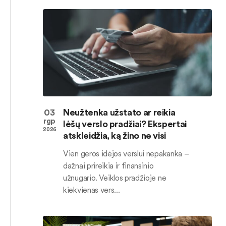
03
Neužtenka užstato ar reikia
rgp
lėšų verslo pradžiai? Ekspertai
2026
atskleidžia, ką žino ne visi
Vien geros idėjos verslui nepakanka –
dažnai prireikia ir finansinio
užnugario. Veiklos pradžioje ne
kiekvienas vers...