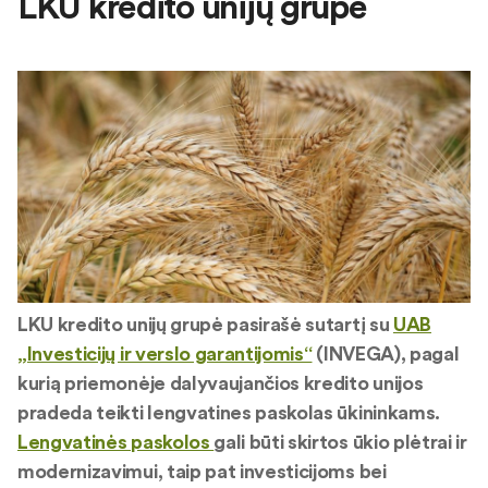
LKU kredito unijų grupė
LKU kredito unijų grupė pasirašė sutartį su
UAB
„Investicijų ir verslo garantijomis“
(INVEGA), pagal
kurią priemonėje dalyvaujančios kredito unijos
pradeda teikti lengvatines paskolas ūkininkams.
Lengvatinės paskolos
gali būti skirtos ūkio plėtrai ir
modernizavimui, taip pat investicijoms bei