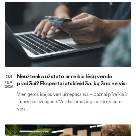
03
Neužtenka užstato ar reikia lėšų verslo
rgp
pradžiai? Ekspertai atskleidžia, ką žino ne visi
2026
Vien geros idėjos verslui nepakanka – dažnai prireikia ir
finansinio užnugario. Veiklos pradžioje ne kiekvienas
vers...