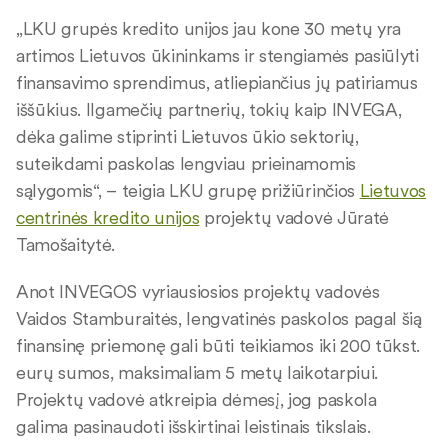
„LKU grupės kredito unijos jau kone 30 metų yra
artimos Lietuvos ūkininkams ir stengiamės pasiūlyti
finansavimo sprendimus, atliepiančius jų patiriamus
iššūkius. Ilgamečių partnerių, tokių kaip INVEGA,
dėka galime stiprinti Lietuvos ūkio sektorių,
suteikdami paskolas lengviau prieinamomis
sąlygomis“, – teigia LKU grupę prižiūrinčios
Lietuvos
centrinės kredito unijos
projektų vadovė Jūratė
Tamošaitytė.
Anot INVEGOS vyriausiosios projektų vadovės
Vaidos Stamburaitės, lengvatinės paskolos pagal šią
finansinę priemonę gali būti teikiamos iki 200 tūkst.
eurų sumos, maksimaliam 5 metų laikotarpiui.
Projektų vadovė atkreipia dėmesį, jog paskola
galima pasinaudoti išskirtinai leistinais tikslais.