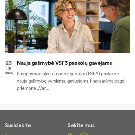
23
Nauja galimybė VSF3 paskolų gavėjams
lie
Europos socialinio fondo agentūra (ESFA) paskelbė
2026
naują galimybę verslams, gavusiems finansavimą pagal
priemonę „Ver...
Susisiekite
Sekite mus