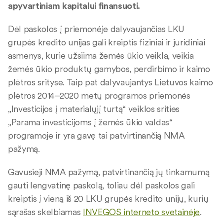
apyvartiniam kapitalui finansuoti.
Dėl paskolos į priemonėje dalyvaujančias LKU
grupės kredito unijas gali kreiptis fiziniai ir juridiniai
asmenys, kurie užsiima žemės ūkio veikla, veikia
žemės ūkio produktų gamybos, perdirbimo ir kaimo
plėtros srityse. Taip pat dalyvaujantys Lietuvos kaimo
plėtros 2014–2020 metų programos priemonės
„Investicijos į materialųjį turtą“ veiklos srities
„Parama investicijoms į žemės ūkio valdas“
programoje ir yra gavę tai patvirtinančią NMA
pažymą.
Gavusieji NMA pažymą, patvirtinančią jų tinkamumą
gauti lengvatinę paskolą, toliau dėl paskolos gali
kreiptis į vieną iš 20 LKU grupės kredito unijų, kurių
sąrašas skelbiamas
INVEGOS interneto svetainėje
.