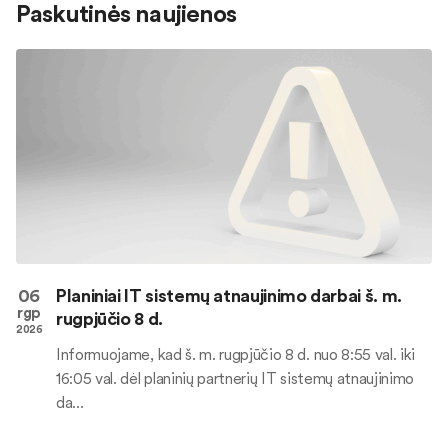
Paskutinės naujienos
06
Planiniai IT sistemų atnaujinimo darbai š. m.
rgp
rugpjūčio 8 d.
2026
Informuojame, kad š. m. rugpjūčio 8 d. nuo 8:55 val. iki
16:05 val. dėl planinių partnerių IT sistemų atnaujinimo
da...