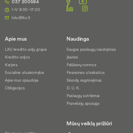
037 200584
I–V: 8:00–17:00
Apie mus
Naudinga
LKU kredito unijų grupė
Saugus paslaugų naudojimas
Kredito unijos
Įkainiai
Karjera
Palūkanų normos
Socialinė atsakomybė
Finansinės ataskaitos
Apie mus spaudoje
Skundų nagrinėjimas
Obligacijos
D. U. K.
Paslaugų sutrikimai
Pranešėjų apsauga
Mūsų veiklą prižiūri