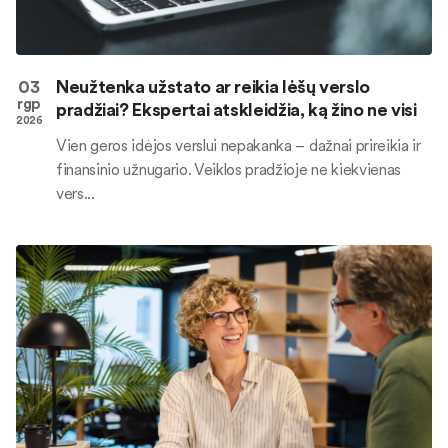
03
Neužtenka užstato ar reikia lėšų verslo
rgp
pradžiai? Ekspertai atskleidžia, ką žino ne visi
2026
Vien geros idėjos verslui nepakanka – dažnai prireikia ir
finansinio užnugario. Veiklos pradžioje ne kiekvienas
vers...