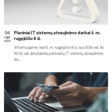
06
Planiniai IT sistemų atnaujinimo darbai š. m.
rgp
rugpjūčio 8 d.
2026
Informuojame, kad š. m. rugpjūčio 8 d. nuo 8:55 val. iki
16:05 val. dėl planinių partnerių IT sistemų atnaujinimo
da...