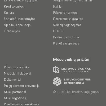
LKU kredito unijų grupė
Saugus paslaugų naudojimas
Kredito unijos
Įkainiai
Karjera
Palūkanų normos
Socialinė atsakomybė
Finansinės ataskaitos
Apie mus spaudoje
Skundų nagrinėjimas
Obligacijos
D. U. K.
Paslaugų sutrikimai
Pranešėjų apsauga
Mūsų veiklą prižiūri
Privatumo politika
Naudojami slapukai
Dokumentai
Pinigų plovimo prevencija
© 2026 LKU kredito unijų grupė
Mūsų partneriai
Mūsų logotipas
Prieinamumo pareiškimas