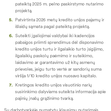
pateiktą 2025 m. pelno paskirstymo nutarimo
projektą.
Patvirtinta 2026 metų kredito unijos pajamų ir
išlaidų sąmata pagal pateiktą projektą.
Suteikti įgaliojimai valdybai iki kadencijos
pabaigos priimti sprendimus dėl disponavimo
kredito unijos turtu ir ilgalaikio turto įsigijimo,
ilgalaikių paskolų paėmimo ir suteikimo,
laidavimo ar garantavimo už kitų asmenų
prievoles, jeigu turto vertė ar sandorių suma
viršija 1/10 kredito unijos nuosavo kapitalo.
Kretingos kredito unijos visuotinio narių
susirinkimo dalyviams suteikta informacija apie
pajinių įnašų grąžinimo tvarką.
Su darbotvarkėje numatytų klausimų nutarimais,