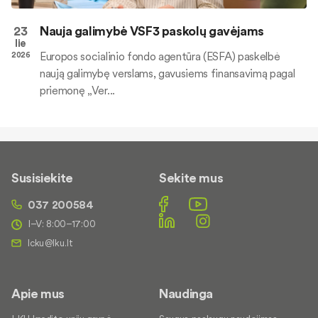
23
Nauja galimybė VSF3 paskolų gavėjams
lie
Europos socialinio fondo agentūra (ESFA) paskelbė
2026
naują galimybę verslams, gavusiems finansavimą pagal
priemonę „Ver...
Susisiekite
Sekite mus
037 200584
I–V: 8:00–17:00
Apie mus
Naudinga