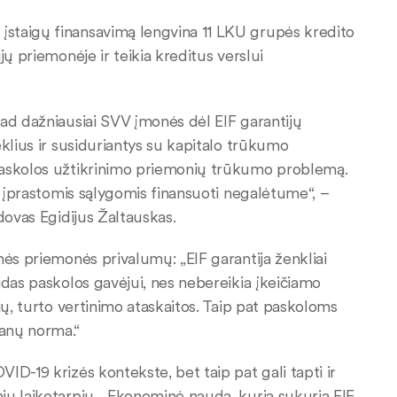
staigų finansavimą lengvina 11 LKU grupės kredito
ų priemonėje ir teikia kreditus verslui
ad dažniausiai SVV įmonės dėl EIF garantijų
klius ir susiduriantys su kapitalo trūkumo
paskolos užtikrinimo priemonių trūkumo problemą.
ų įprastomis sąlygomis finansuoti negalėtume“, –
dovas Egidijus Žaltauskas.
nės priemonės privalumų: „EIF garantija ženkliai
idas paskolos gavėjui, nes nebereikia įkeičiamo
ių, turto vertinimo ataskaitos. Taip pat paskoloms
anų norma.“
D-19 krizės kontekste, bet taip pat gali tapti ir
iu laikotarpiu. „Ekonominė nauda, kurią sukuria EIF