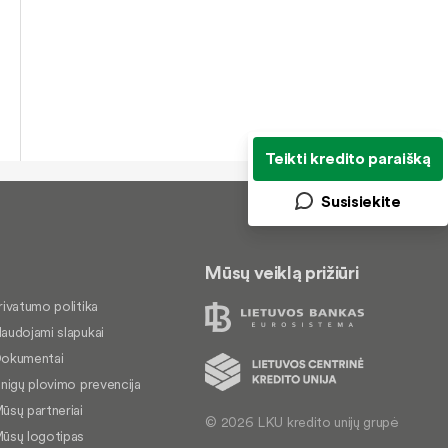
Teikti kredito paraišką
Susisiekite
Mūsų veiklą prižiūri
rivatumo politika
audojami slapukai
okumentai
inigų plovimo prevencija
ūsų partneriai
© 2026 LKU kredito unijų grupė
ūsų logotipas