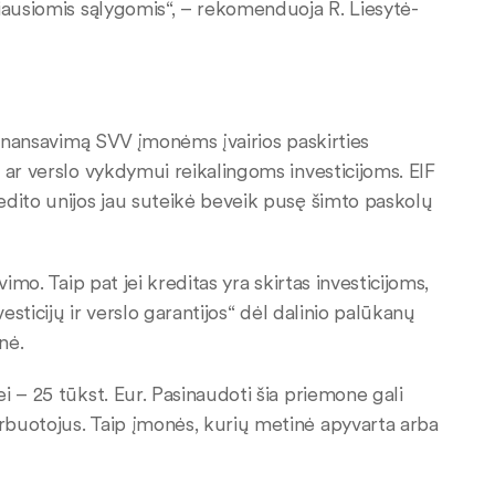
iausiomis sąlygomis“, – rekomenduoja R. Liesytė-
finansavimą SVV įmonėms įvairios paskirties
 ar verslo vykdymui reikalingoms investicijoms. EIF
edito unijos jau suteikė beveik pusę šimto paskolų
imo. Taip pat jei kreditas yra skirtas investicijoms,
esticijų ir verslo garantijos“ dėl dalinio palūkanų
nė.
 – 25 tūkst. Eur. Pasinaudoti šia priemone gali
rbuotojus. Taip įmonės, kurių metinė apyvarta arba