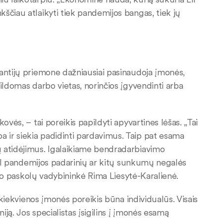
ščiau atlaikyti tiek pandemijos bangas, tiek jų
rantijų priemone dažniausiai pasinaudoja įmonės,
ildomas darbo vietas, norinčios įgyvendinti arba
ovės, – tai poreikis papildyti apyvartines lėšas. „Tai
 ir siekia padidinti pardavimus. Taip pat esama
ų atidėjimus. Igalaikiame bendradarbiavimo
 dėl pandemijos padarinių ar kitų sunkumų negalės
rslo paskolų vadybininkė Rima Liesytė-Karalienė.
r kiekvienos įmonės poreikis būna individualūs. Visais
iją. Jos specialistas įsigilins į įmonės esamą