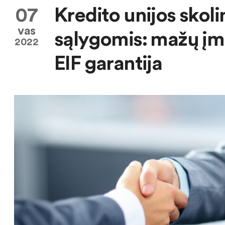
07
Kredito unijos skol
vas
sąlygomis: mažų įm
2022
EIF garantija