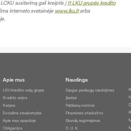
LCKU susitarimą gali kreiptis į
11 LKU grupės kredito
alima interneto svetainėje
www.lku.lt
arba
je.
Apie mus
Naudinga
P
LKU kredito unijų grupė
Saugus paslaugų naudojimas
N
Kredito unijos
Įkainiai
D
Karjera
Palūkanų normos
P
Socialinė atsakomybė
Finansinės ataskaitos
M
Apie mus spaudoje
Skundų nagrinėjimas
M
Obligacijos
D. U. K.