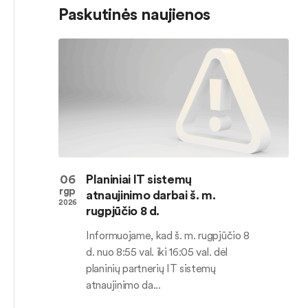
Paskutinės naujienos
06
Planiniai IT sistemų
rgp
atnaujinimo darbai š. m.
2026
rugpjūčio 8 d.
Informuojame, kad š. m. rugpjūčio 8
d. nuo 8:55 val. iki 16:05 val. dėl
planinių partnerių IT sistemų
atnaujinimo da...