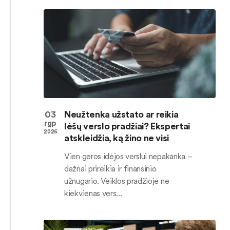
03
Neužtenka užstato ar reikia
rgp
lėšų verslo pradžiai? Ekspertai
2026
atskleidžia, ką žino ne visi
Vien geros idėjos verslui nepakanka –
dažnai prireikia ir finansinio
užnugario. Veiklos pradžioje ne
kiekvienas vers...