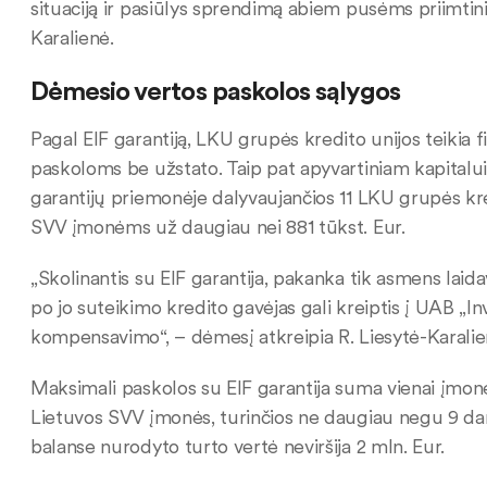
situaciją ir pasiūlys sprendimą abiem pusėms priimtin
Karalienė.
Dėmesio vertos paskolos sąlygos
Pagal EIF garantiją, LKU grupės kredito unijos teikia 
paskoloms be užstato. Taip pat apyvartiniam kapitalui
garantijų priemonėje dalyvaujančios 11 LKU grupės kr
SVV įmonėms už daugiau nei 881 tūkst. Eur.
„Skolinantis su EIF garantija, pakanka tik asmens laidav
po jo suteikimo kredito gavėjas gali kreiptis į UAB „Inv
kompensavimo“, – dėmesį atkreipia R. Liesytė-Karalie
Maksimali paskolos su EIF garantija suma vienai įmonei
Lietuvos SVV įmonės, turinčios ne daugiau negu 9 da
balanse nurodyto turto vertė neviršija 2 mln. Eur.