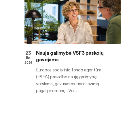
23
Nauja galimybė VSF3 paskolų
lie
gavėjams
2026
Europos socialinio fondo agentūra
(ESFA) paskelbė naują galimybę
verslams, gavusiems finansavimą
pagal priemonę „Ver...