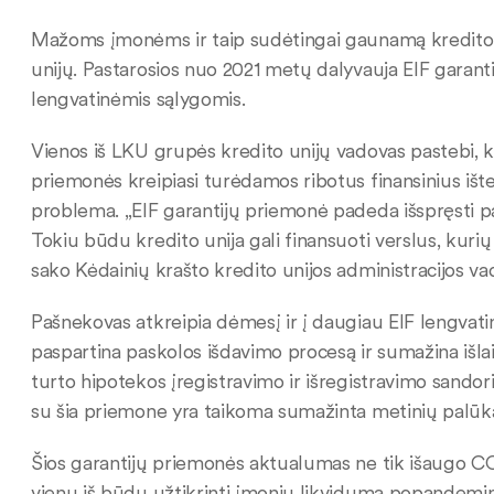
Mažoms įmonėms ir taip sudėtingai gaunamą kredito į
unijų. Pastarosios nuo 2021 metų dalyvauja EIF garantij
lengvatinėmis sąlygomis.
Vienos iš LKU grupės kredito unijų vadovas pastebi, k
priemonės kreipiasi turėdamos ribotus finansinius ište
problema. „EIF garantijų priemonė padeda išspręsti 
Tokiu būdu kredito unija gali finansuoti verslus, kuri
sako Kėdainių krašto kredito unijos administracijos va
Pašnekovas atkreipia dėmesį ir į daugiau EIF lengvati
paspartina paskolos išdavimo procesą ir sumažina išla
turto hipotekos įregistravimo ir išregistravimo sandor
su šia priemone yra taikoma sumažinta metinių palūk
Šios garantijų priemonės aktualumas ne tik išaugo COVI
vienu iš būdų užtikrinti įmonių likvidumą popandemin