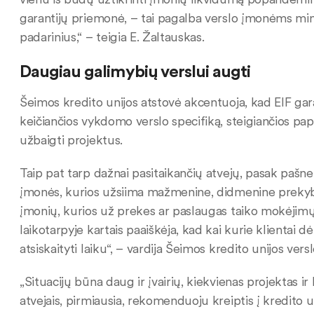
garantijų priemonė, – tai pagalba verslo įmonėms mink
padarinius,“ – teigia E. Žaltauskas.
Daugiau galimybių verslui augti
Šeimos kredito unijos atstovė akcentuoja, kad EIF ga
keičiančios vykdomo verslo specifiką, steigiančios pap
užbaigti projektus.
Taip pat tarp dažnai pasitaikančių atvejų, pasak pašnek
įmonės, kurios užsiima mažmenine, didmenine prekyba
įmonių, kurios už prekes ar paslaugas taiko mokėjim
laikotarpyje kartais paaiškėja, kad kai kurie klientai
atsiskaityti laiku“, – vardija Šeimos kredito unijos ve
„Situacijų būna daug ir įvairių, kiekvienas projektas i
atvejais, pirmiausia, rekomenduoju kreiptis į kredito un