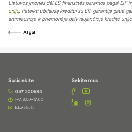
Lietuvos įmonės dėl ES finansinės paramos pagal EIF ir 
unijų
. Pateikti užklausą kreditui su EIF garantija gauti g
artimiausioje ir priemonėje dalyvaujančioje kredito unijo
Atgal
Susisiekite
Sekite mus
037 200584
I–V: 8:00–17:00