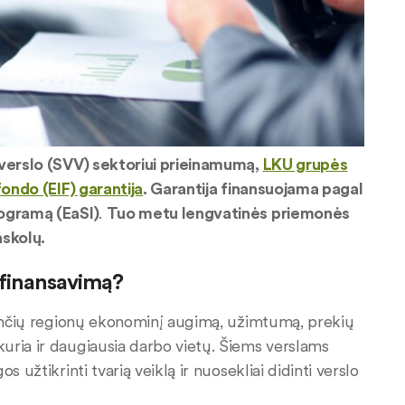
 verslo (SVV) sektoriui prieinamumą,
LKU grupės
fondo (EIF) garantija
. Garantija finansuojama pagal
rogramą (EaSI)
.
Tuo metu lengvatinės priemonės
askolų.
 finansavimą?
inančių regionų ekonominį augimą, užimtumą, prekių
uria ir daugiausia darbo vietų. Šiems verslams
 užtikrinti tvarią veiklą ir nuosekliai didinti verslo