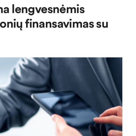
ina lengvesnėmis
onių finansavimas su