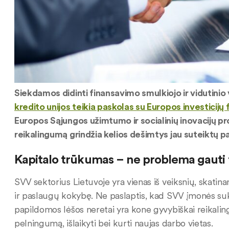
Siekdamos didinti finansavimo smulkiojo ir vidutinio
kredito unijos teikia paskolas su Europos investicijų 
Europos Sąjungos užimtumo ir socialinių inovacijų p
reikalingumą grindžia kelios dešimtys jau suteiktų p
Kapitalo trūkumas – ne problema gauti
SVV sektorius Lietuvoje yra vienas iš veiksnių, skat
ir paslaugų kokybę. Ne paslaptis, kad SVV įmonės suk
papildomos lėšos neretai yra kone gyvybiškai reikalingos
pelningumą, išlaikyti bei kurti naujas darbo vietas.