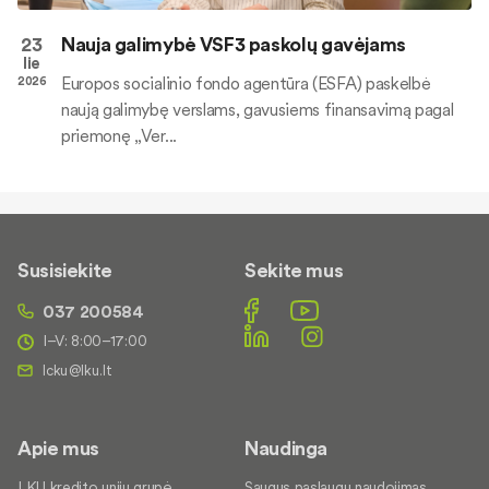
23
Nauja galimybė VSF3 paskolų gavėjams
lie
Europos socialinio fondo agentūra (ESFA) paskelbė
2026
naują galimybę verslams, gavusiems finansavimą pagal
priemonę „Ver...
Susisiekite
Sekite mus
037 200584
I–V: 8:00–17:00
Apie mus
Naudinga
LKU kredito unijų grupė
Saugus paslaugų naudojimas