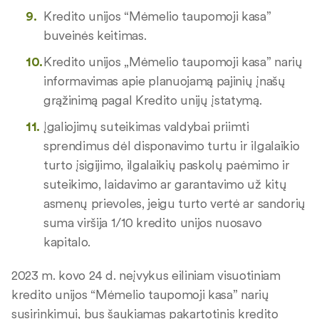
Kredito unijos “Mėmelio taupomoji kasa”
buveinės keitimas.
Kredito unijos „Mėmelio taupomoji kasa” narių
informavimas apie planuojamą pajinių įnašų
grąžinimą pagal Kredito unijų įstatymą.
Įgaliojimų suteikimas valdybai priimti
sprendimus dėl disponavimo turtu ir ilgalaikio
turto įsigijimo, ilgalaikių paskolų paėmimo ir
suteikimo, laidavimo ar garantavimo už kitų
asmenų prievoles, jeigu turto vertė ar sandorių
suma viršija 1/10 kredito unijos nuosavo
kapitalo.
2023 m. kovo 24 d. neįvykus eiliniam visuotiniam
kredito unijos “Mėmelio taupomoji kasa” narių
susirinkimui, bus šaukiamas pakartotinis kredito