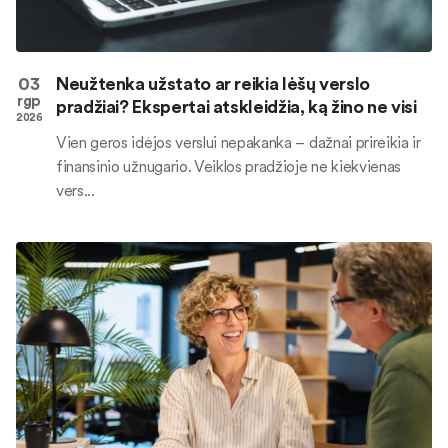
03
Neužtenka užstato ar reikia lėšų verslo
rgp
pradžiai? Ekspertai atskleidžia, ką žino ne visi
2026
Vien geros idėjos verslui nepakanka – dažnai prireikia ir
finansinio užnugario. Veiklos pradžioje ne kiekvienas
vers...