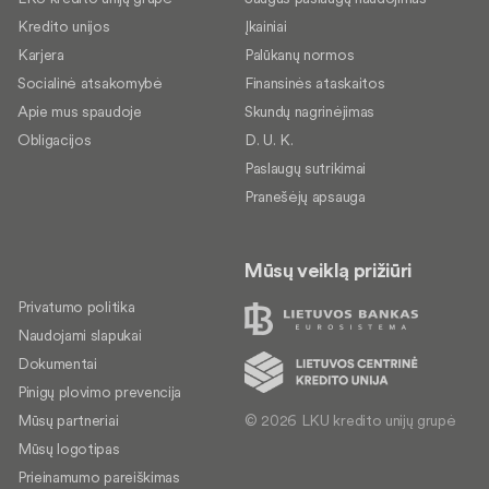
Kredito unijos
Įkainiai
Karjera
Palūkanų normos
Socialinė atsakomybė
Finansinės ataskaitos
Apie mus spaudoje
Skundų nagrinėjimas
Obligacijos
D. U. K.
Paslaugų sutrikimai
Pranešėjų apsauga
Mūsų veiklą prižiūri
Privatumo politika
Naudojami slapukai
Dokumentai
Pinigų plovimo prevencija
© 2026 LKU kredito unijų grupė
Mūsų partneriai
Mūsų logotipas
Prieinamumo pareiškimas