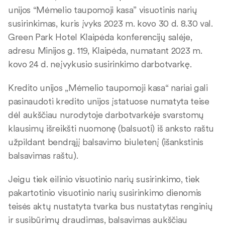
unijos “Mėmelio taupomoji kasa” visuotinis narių
susirinkimas, kuris įvyks 2023 m. kovo 30 d. 8.30 val.
Green Park Hotel Klaipėda konferencijų salėje,
adresu Minijos g. 119, Klaipėda, numatant 2023 m.
kovo 24 d. neįvykusio susirinkimo darbotvarkę.
Kredito unijos „Mėmelio taupomoji kasa“ nariai gali
pasinaudoti kredito unijos įstatuose numatyta teise
dėl aukščiau nurodytoje darbotvarkėje svarstomų
klausimų išreikšti nuomonę (balsuoti) iš anksto raštu
užpildant bendrąjį balsavimo biuletenį (išankstinis
balsavimas raštu).
Jeigu tiek eilinio visuotinio narių susirinkimo, tiek
pakartotinio visuotinio narių susirinkimo dienomis
teisės aktų nustatyta tvarka bus nustatytas renginių
ir susibūrimų draudimas, balsavimas aukščiau