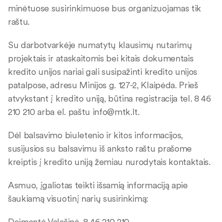
minėtuose susirinkimuose bus organizuojamas tik
raštu.
Su darbotvarkėje numatytų klausimų nutarimų
projektais ir ataskaitomis bei kitais dokumentais
kredito unijos nariai gali susipažinti kredito unijos
patalpose, adresu Minijos g. 127-2, Klaipėda. Prieš
atvykstant į kredito uniją, būtina registracija tel. 8 46
210 210 arba el. paštu
info@mtk.lt
.
Dėl balsavimo biuletenio ir kitos informacijos,
susijusios su balsavimu iš anksto raštu prašome
kreiptis į kredito uniją žemiau nurodytais kontaktais.
Asmuo, įgaliotas teikti išsamią informaciją apie
šaukiamą visuotinį narių susirinkimą:
Deimantė Valašinė, 8 46 210 210,