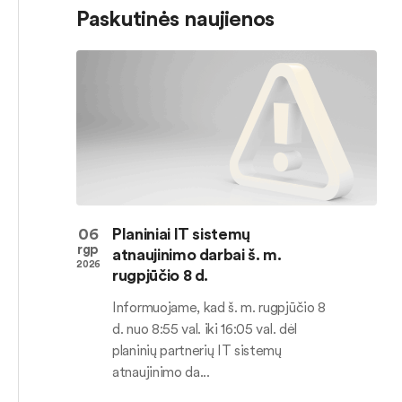
Paskutinės naujienos
06
Planiniai IT sistemų
rgp
atnaujinimo darbai š. m.
2026
rugpjūčio 8 d.
Informuojame, kad š. m. rugpjūčio 8
d. nuo 8:55 val. iki 16:05 val. dėl
planinių partnerių IT sistemų
atnaujinimo da...