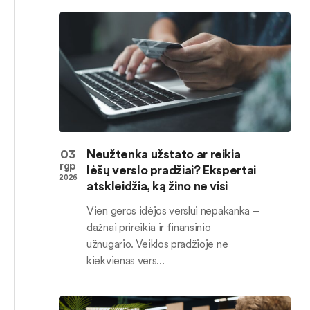
03
Neužtenka užstato ar reikia
rgp
lėšų verslo pradžiai? Ekspertai
2026
atskleidžia, ką žino ne visi
Vien geros idėjos verslui nepakanka –
dažnai prireikia ir finansinio
užnugario. Veiklos pradžioje ne
kiekvienas vers...