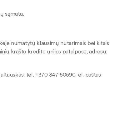
dų sąmata.
rkėje numatytų klausimų nutarimais bei kitais
inių krašto kredito unijos patalpose, adresu:
Žaltauskas, tel. +370 347 50590, el. paštas