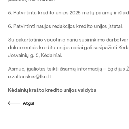
5. Patvirtinta kredito unijos 2025 metų pajamų ir išlai
6. Patvirtinti naujos redakcijos kredito unijos įstatai.
Su pakartotinio visuotinio narių susirinkimo darbotva
dokumentais kredito unijos nariai gali susipažinti Kėda
Josvainių g. 5, Kėdainiai.
Asmuo, įgaliotas teikti išsamią informaciją – Egidijus 
e.zaltauskas@lku.lt
Kėdainių krašto kredito unijos valdyba
Atgal