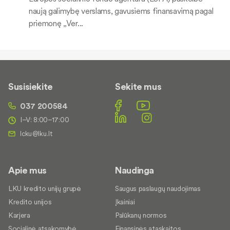
naują galimybę verslams, gavusiems finansavimą pagal
priemonę „Ver...
Susisiekite
Sekite mus
037 200584
I–V: 8:00–17:00
Apie mus
Naudinga
LKU kredito unijų grupė
Saugus paslaugų naudojimas
Kredito unijos
Įkainiai
Karjera
Palūkanų normos
Socialinė atsakomybė
Finansinės ataskaitos