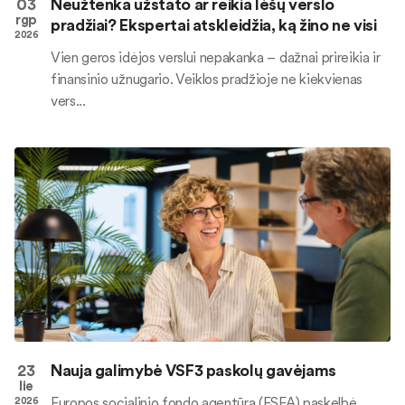
03
Neužtenka užstato ar reikia lėšų verslo
rgp
pradžiai? Ekspertai atskleidžia, ką žino ne visi
2026
Vien geros idėjos verslui nepakanka – dažnai prireikia ir
finansinio užnugario. Veiklos pradžioje ne kiekvienas
vers...
23
Nauja galimybė VSF3 paskolų gavėjams
lie
Europos socialinio fondo agentūra (ESFA) paskelbė
2026