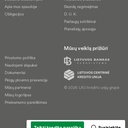
Apie mus spaudoje
Skundų nagrinėjimas
Obligacijos
D. U. K.
Paslaugų sutrikimai
Pranešėjų apsauga
Mūsų veiklą prižiūri
Privatumo politika
Naudojami slapukai
Dokumentai
Pinigų plovimo prevencija
© 2026 LKU kredito unijų grupė
Mūsų partneriai
Mūsų logotipas
Prieinamumo pareiškimas
Teikti kredito paraišką
Susisiekite