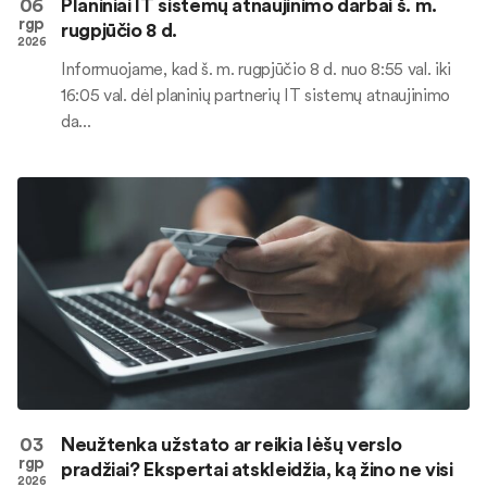
06
Planiniai IT sistemų atnaujinimo darbai š. m.
rgp
rugpjūčio 8 d.
2026
Informuojame, kad š. m. rugpjūčio 8 d. nuo 8:55 val. iki
16:05 val. dėl planinių partnerių IT sistemų atnaujinimo
da...
03
Neužtenka užstato ar reikia lėšų verslo
rgp
pradžiai? Ekspertai atskleidžia, ką žino ne visi
2026