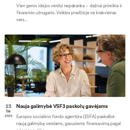
Vien geros idėjos verslui nepakanka – dažnai prireikia ir
finansinio užnugario. Veiklos pradžioje ne kiekvienas
vers...
23
Nauja galimybė VSF3 paskolų gavėjams
lie
Europos socialinio fondo agentūra (ESFA) paskelbė
2026
naują galimybę verslams, gavusiems finansavimą pagal