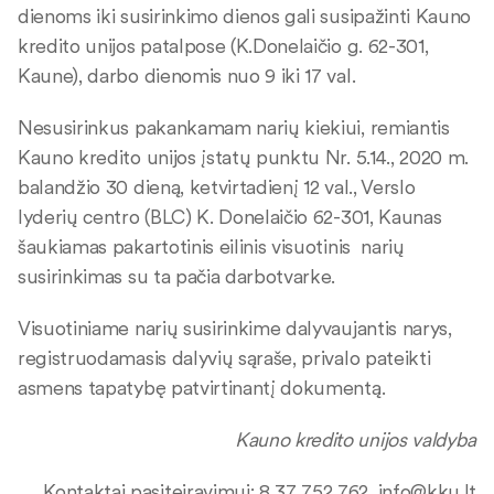
dienoms iki susirinkimo dienos gali susipažinti Kauno
kredito unijos patalpose (K.Donelaičio g. 62-301,
Kaune), darbo dienomis nuo 9 iki 17 val.
Nesusirinkus pakankamam narių kiekiui, remiantis
Kauno kredito unijos įstatų punktu Nr. 5.14., 2020 m.
balandžio 30 dieną, ketvirtadienį 12 val., Verslo
lyderių centro (BLC) K. Donelaičio 62-301, Kaunas
šaukiamas pakartotinis eilinis visuotinis narių
susirinkimas su ta pačia darbotvarke.
Visuotiniame narių susirinkime dalyvaujantis narys,
registruodamasis dalyvių sąraše, privalo pateikti
asmens tapatybę patvirtinantį dokumentą.
Kauno kredito unijos valdyba
Kontaktai pasiteiravimui: 8 37 752 762,
info@kku.lt