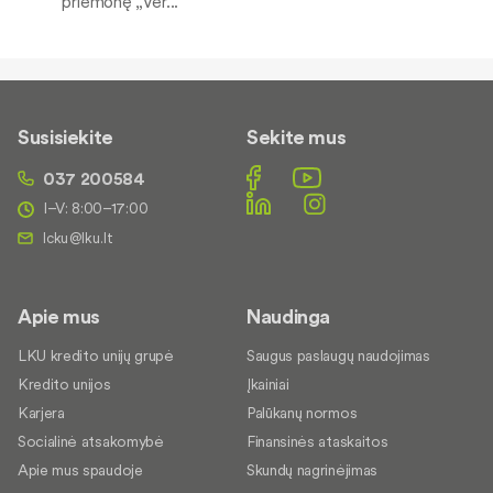
priemonę „Ver...
Susisiekite
Sekite mus
037 200584
I–V: 8:00–17:00
Apie mus
Naudinga
LKU kredito unijų grupė
Saugus paslaugų naudojimas
Kredito unijos
Įkainiai
Karjera
Palūkanų normos
Socialinė atsakomybė
Finansinės ataskaitos
Apie mus spaudoje
Skundų nagrinėjimas