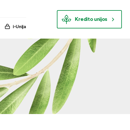
Kredito unijos
i-Unija