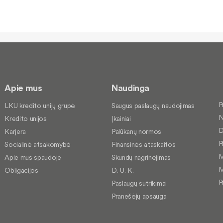
Apie mus
Naudinga
P
LKU kredito unijų grupė
Saugus paslaugų naudojimas
N
Kredito unijos
Įkainiai
D
Karjera
Palūkanų normos
P
Socialinė atsakomybė
Finansinės ataskaitos
M
Apie mus spaudoje
Skundų nagrinėjimas
M
Obligacijos
D. U. K.
P
Paslaugų sutrikimai
Pranešėjų apsauga