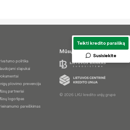
Teikti kredito paraišką
Mūsų veiklą prižiūri
Susisiekite
rivatumo politika
audojami slapukai
okumentai
inigų plovimo prevencija
ūsų partneriai
© 2026 LKU kredito unijų grupė
ūsų logotipas
rieinamumo pareiškimas