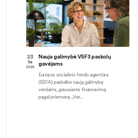
23
Nauja galimybė VSF3 paskolų
lie
gavėjams
2026
Europos socialinio fondo agentūra
(ESFA) paskelbė naują galimybę
verslams, gavusiems finansavimą
pagal priemonę „Ver...