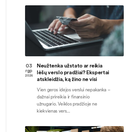
03
Neužtenka užstato ar reikia
rgp
lėšų verslo pradžiai? Ekspertai
2026
atskleidžia, ką žino ne visi
Vien geros idėjos verslui nepakanka –
dažnai prireikia ir finansinio
užnugario. Veiklos pradžioje ne
kiekvienas vers...