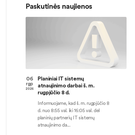
Paskutinės naujienos
06
Planiniai IT sistemų
rgp
atnaujinimo darbai š. m.
2026
rugpjūčio 8 d.
Informuojame, kad š. m. rugpjūčio 8
d. nuo 8:55 val. iki 16:05 val. dėl
planinių partnerių IT sistemų
atnaujinimo da...