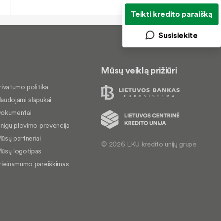
Teikti kredito paraišką
Susisiekite
Mūsų veiklą prižiūri
rivatumo politika
audojami slapukai
okumentai
inigų plovimo prevencija
ūsų partneriai
© 2026 LKU kredito unijų grupė
ūsų logotipas
rieinamumo pareiškimas