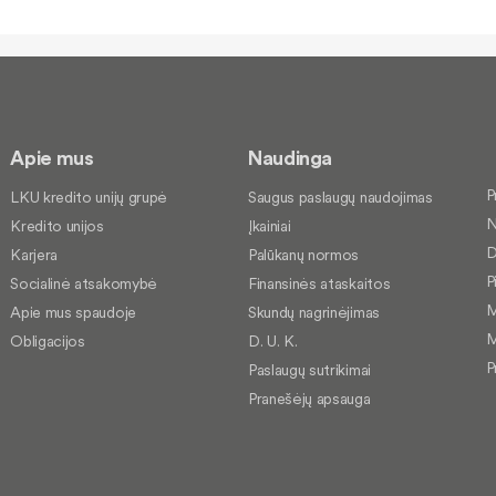
Apie mus
Naudinga
P
LKU kredito unijų grupė
Saugus paslaugų naudojimas
N
Kredito unijos
Įkainiai
D
Karjera
Palūkanų normos
P
Socialinė atsakomybė
Finansinės ataskaitos
M
Apie mus spaudoje
Skundų nagrinėjimas
M
Obligacijos
D. U. K.
P
Paslaugų sutrikimai
Pranešėjų apsauga