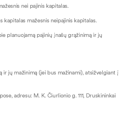
ažesnis nei pajinis kapitalas.
kapitalas mažesnis neipajinis kapitalas.
pie planuojamą pajinių įnašų grąžinimą ir jų
r jų mažinimą (jei bus mažinami), atsižvelgiant į
ose, adresu: M. K. Čiurlionio g. 111, Druskininkai