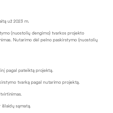
aitą už 2023 m.
irstymo (nuostolių dengimo) tvarkos projekto
rtinimas. Nutarimo dėl pelno paskirstymo (nuostolių
nkinį pagal pateiktą projektą.
askirstymo tvarką pagal nutarimo projektą.
tvirtinimas.
 išlaidų sąmatą.