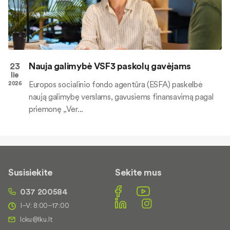
23
Nauja galimybė VSF3 paskolų gavėjams
lie
Europos socialinio fondo agentūra (ESFA) paskelbė
2026
naują galimybę verslams, gavusiems finansavimą pagal
priemonę „Ver...
Susisiekite
Sekite mus
037 200584
I–V: 8:00–17:00