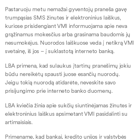
Pastaruoju metu nemažai gyventojų praneša gavę
trumpąsias SMS žinutes ir elektroninius laiškus,
kuriose prisidengiant VMI informuojama apie neva
grąžinamus mokesčius arba grasinama baudomis jų
nesumokėjus. Nuorodos laiškuose veda į netikrą VMI
svetainę, iš jos – į suklastotą interneto banką.
LBA primena, kad sulaukus įtartinų pranešimų jokiu
būdu nereikėtų spausti juose esančių nuorodų.
Jeigu tokią nuorodą atidarėte, neveskite savo
prisijungimo prie interneto banko duomenų.
LBA kviečia žinia apie sukčių siuntinėjamas žinutes ir
elektroninius laiškus apsimetant VMI pasidalinti su
artimaisiais.
Primename, kad bankai, kredito unijos ir valstybės