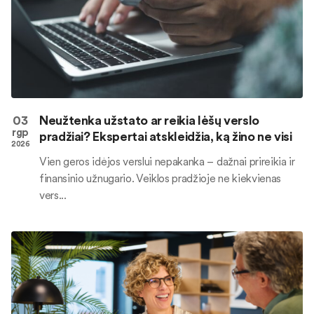
03
Neužtenka užstato ar reikia lėšų verslo
rgp
pradžiai? Ekspertai atskleidžia, ką žino ne visi
2026
Vien geros idėjos verslui nepakanka – dažnai prireikia ir
finansinio užnugario. Veiklos pradžioje ne kiekvienas
vers...