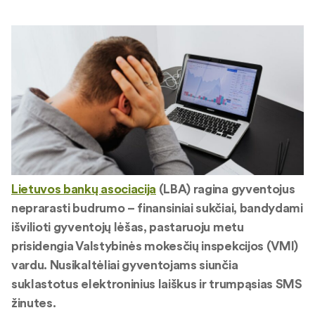
Lietuvos bankų asociacija
(LBA) ragina gyventojus
neprarasti budrumo – finansiniai sukčiai, bandydami
išvilioti gyventojų lėšas, pastaruoju metu
prisidengia Valstybinės mokesčių inspekcijos (VMI)
vardu. Nusikaltėliai gyventojams siunčia
suklastotus elektroninius laiškus ir trumpąsias SMS
žinutes.