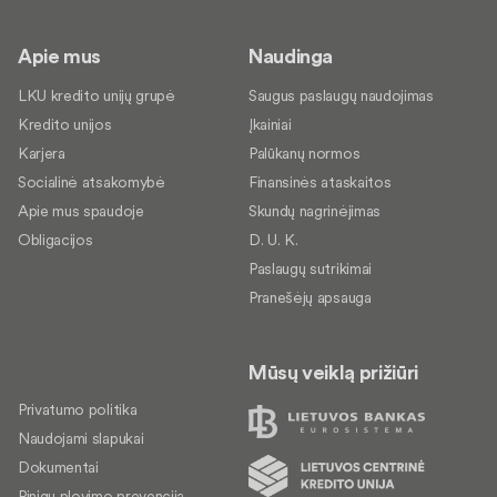
Apie mus
Naudinga
LKU kredito unijų grupė
Saugus paslaugų naudojimas
Kredito unijos
Įkainiai
Karjera
Palūkanų normos
Socialinė atsakomybė
Finansinės ataskaitos
Apie mus spaudoje
Skundų nagrinėjimas
Obligacijos
D. U. K.
Paslaugų sutrikimai
Pranešėjų apsauga
Mūsų veiklą prižiūri
Privatumo politika
Naudojami slapukai
Dokumentai
Pinigų plovimo prevencija