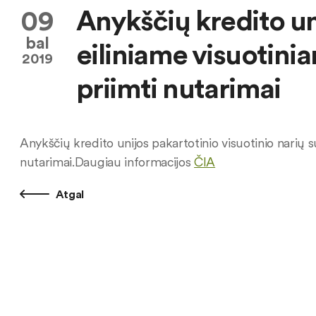
09
Anykščių kredito u
bal
eiliniame visuotini
2019
priimti nutarimai
Anykščių kredito unijos pakartotinio visuotinio narių s
nutarimai.Daugiau informacijos
ČIA
Atgal