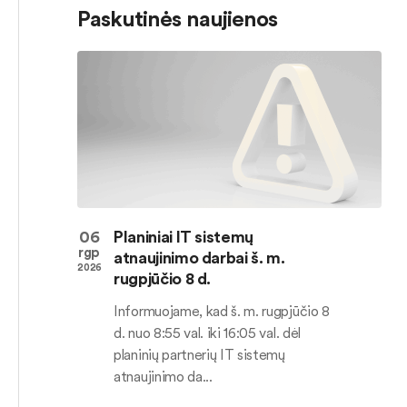
Paskutinės naujienos
06
Planiniai IT sistemų
rgp
atnaujinimo darbai š. m.
2026
rugpjūčio 8 d.
Informuojame, kad š. m. rugpjūčio 8
d. nuo 8:55 val. iki 16:05 val. dėl
planinių partnerių IT sistemų
atnaujinimo da...