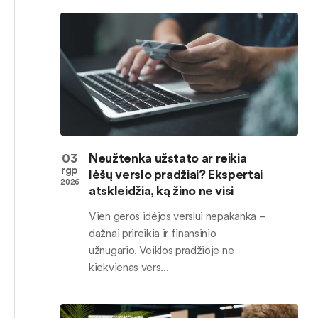
03
Neužtenka užstato ar reikia
rgp
lėšų verslo pradžiai? Ekspertai
2026
atskleidžia, ką žino ne visi
Vien geros idėjos verslui nepakanka –
dažnai prireikia ir finansinio
užnugario. Veiklos pradžioje ne
kiekvienas vers...