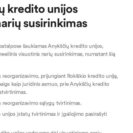
 kredito unijos
 narių susirinkimas
s patalpose šaukiamas Anykščių kredito unijos,
eeilinis visuotinis narių susirinkimas, numatant šią
s reorganizavimo, prijungiant Rokiškio kredito uniją,
baigs kaip juridinis asmuo, prie Anykščių kredito
atvirtinimas.
s reorganizavimo sąlygų tvirtinimas.
ijos įstatų tvirtinimas ir įgaliojimo pasirašyti
redito unijos vadovams dėl visuotiniame narių