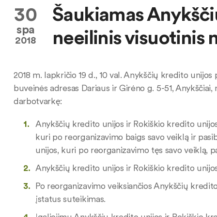
30
Šaukiamas Anykščių
spa
neeilinis visuotinis
2018
2018 m. lapkričio 19 d., 10 val. Anykščių kredito unijo
buveinės adresas Dariaus ir Girėno g. 5-51, Anykščiai, n
darbotvarkę:
Anykščių kredito unijos ir Rokiškio kredito unijo
kuri po reorganizavimo baigs savo veiklą ir pasi
unijos, kuri po reorganizavimo tęs savo veiklą, p
Anykščių kredito unijos ir Rokiškio kredito unijo
Po reorganizavimo veiksiančios Anykščių kredito un
įstatus suteikimas.
Įgaliojimų Anykščių kredito unijos ir Rokiškio k