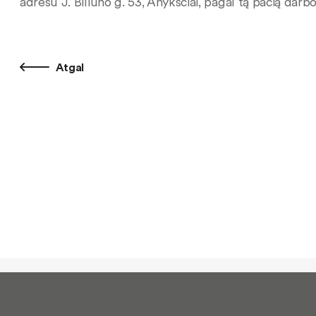
adresu J. Biliūno g. 53, Anykščiai, pagal tą pačią darb
Atgal