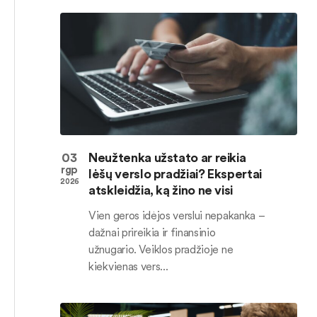
03
Neužtenka užstato ar reikia
rgp
lėšų verslo pradžiai? Ekspertai
2026
atskleidžia, ką žino ne visi
Vien geros idėjos verslui nepakanka –
dažnai prireikia ir finansinio
užnugario. Veiklos pradžioje ne
kiekvienas vers...