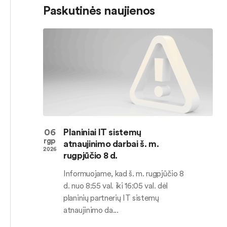
Paskutinės naujienos
06
Planiniai IT sistemų
rgp
atnaujinimo darbai š. m.
2026
rugpjūčio 8 d.
Informuojame, kad š. m. rugpjūčio 8
d. nuo 8:55 val. iki 16:05 val. dėl
planinių partnerių IT sistemų
atnaujinimo da...