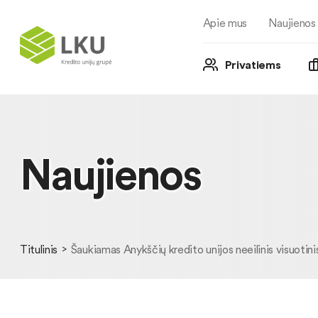
Apie mus
Naujienos
Privatiems
Naujienos
Titulinis
Šaukiamas Anykščių kredito unijos neeilinis visuotinis