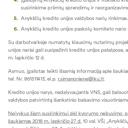
susirinkime priimtų sprendimų ir reorganizavim
Anykščių kredito unijos valdybos narių rinkimas.
Anykščių kredito unijos paskolų komiteto nario 
Su darbotvarkėje numatytų klausimų nutarimų projekta
unijos nariai gali susipažinti kredito unijos patalpose,
m. lapkričio 12 d.
Asmuo, įgaliotas teikti išsamią informaciją apie šauki
tel. Nr. 861511413, el.p.
r.simanoniene@lku.lt
.
Kredito unijos narys, nedalyvaujantis VNS, gali balsuot
valdybos patvirtintą išankstinio balsavimo visuotiniam
Neįvykus šiam susirinkimui dėl kvorumo nebuvimo, paka
šaukiamas 2018 m. lapkričio 27 d.
10 val. VŠĮ „Anykšči