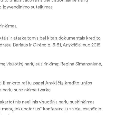
o įgyvendinimo suteikimas.
rinkimas.
is ir ataskaitomis bei kitais dokumentais kredito
 adresu Dariaus ir Girėno g. 5-51, Anykščiai nuo 2018
amą visuotinį narių susirinkimą: Regina Simanonienė,
i iš anksto raštu pagal Anykščių kredito unijos
e narių susirinkime tvarką.
rtotinis neeilinis visuotinis narių susirinkimas
ų menų inkubatorius“ konferencijų salėje, esančioje