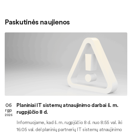
Paskutinės naujienos
06
Planiniai IT sistemų atnaujinimo darbai š. m.
rgp
rugpjūčio 8 d.
2026
Informuojame, kad š. m. rugpjūčio 8 d. nuo 8:55 val. iki
16:05 val. dėl planinių partnerių IT sistemų atnaujinimo