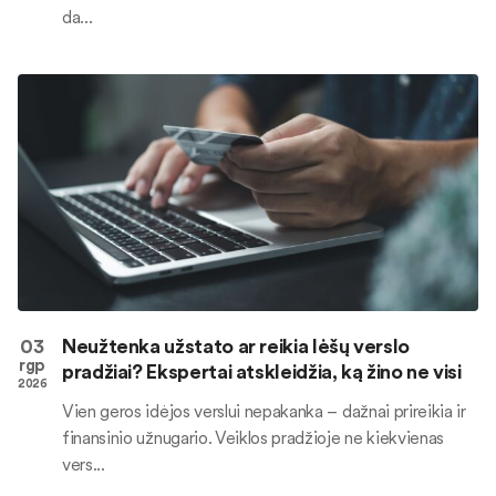
da...
03
Neužtenka užstato ar reikia lėšų verslo
rgp
pradžiai? Ekspertai atskleidžia, ką žino ne visi
2026
Vien geros idėjos verslui nepakanka – dažnai prireikia ir
finansinio užnugario. Veiklos pradžioje ne kiekvienas
vers...