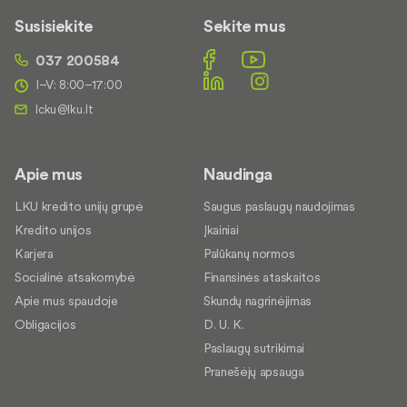
Susisiekite
Sekite mus
037 200584
I–V: 8:00–17:00
Apie mus
Naudinga
LKU kredito unijų grupė
Saugus paslaugų naudojimas
Kredito unijos
Įkainiai
Karjera
Palūkanų normos
Socialinė atsakomybė
Finansinės ataskaitos
Apie mus spaudoje
Skundų nagrinėjimas
Obligacijos
D. U. K.
Paslaugų sutrikimai
Pranešėjų apsauga