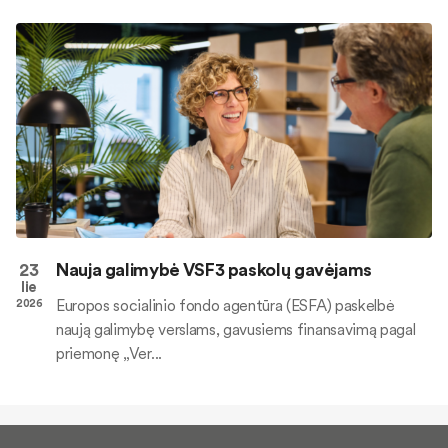
23
Nauja galimybė VSF3 paskolų gavėjams
lie
Europos socialinio fondo agentūra (ESFA) paskelbė
2026
naują galimybę verslams, gavusiems finansavimą pagal
priemonę „Ver...