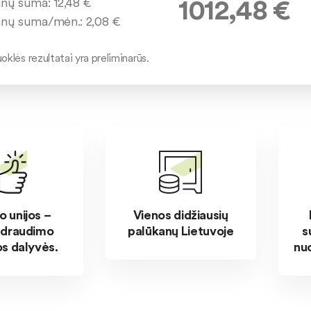
1012,48
€
anų suma:
12,48
€
anų suma/mėn.:
2,08
€
oklės rezultatai yra preliminarūs.
o unijos –
Vienos didžiausių
ų draudimo
palūkanų Lietuvoje
s
s dalyvės.
nuo