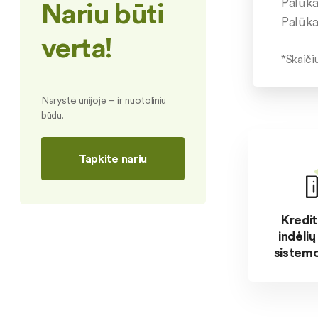
Palūk
Nariu būti
Palūk
verta!
*Skaičiu
Narystė unijoje – ir nuotoliniu
būdu.
Tapkite nariu
Kredit
indėli
sistemo