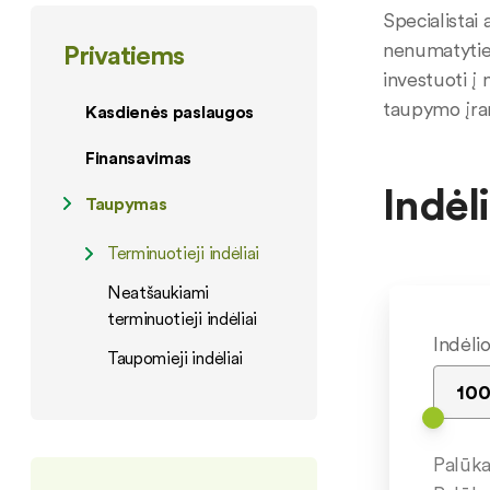
Specialistai
nenumatytie
Privatiems
investuoti į
taupymo įran
Kasdienės paslaugos
Finansavimas
Indėl
Taupymas
Terminuotieji indėliai
Neatšaukiami
terminuotieji indėliai
Indėli
Taupomieji indėliai
Palūk