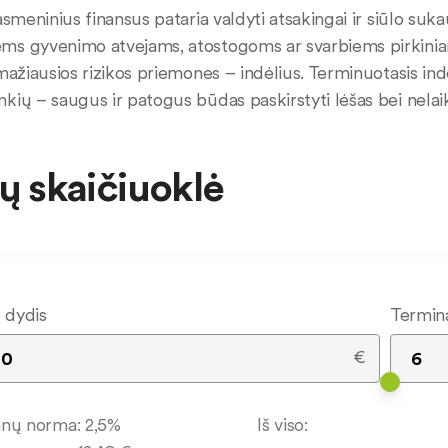
 asmeninius finansus pataria valdyti atsakingai ir siūlo 
ms gyvenimo atvejams, atostogoms ar svarbiems pirkini
 mažiausios rizikos priemones – indėlius. Terminuotasis ind
kių – saugus ir patogus būdas paskirstyti lėšas bei nelai
ių skaičiuoklė
o dydis
Termin
€
anų norma:
2,5
%
Iš viso: