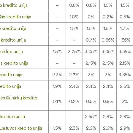
o kredito unija
–
0.8%
0.8%
1.5%
1.5%
io kredito unija
–
1.8%
2%
2.2%
2.5%
 kredito unija
–
1.5%
1.5%
1.5%
1.7%
 kredito unija
–
–
0.7%
0.85%
1.55%
edito unija
1.5%
2.75%
3.05%
3.05%
3.35%
s kredito unija
–
–
2.15%
2.15%
2.15%
redito unija
2.3%
2.7%
3%
3%
3.35%
edito unija
1.9%
2.4%
2.4%
2.4%
2.5%
s ūkininkų kredito
0.1%
0.2%
0.5%
0.8%
2%
kredito unija
–
–
2.65%
2.8%
2.8%
Lietuvos kredito unija
1.5%
2.3%
2.6%
2.6%
2.9%