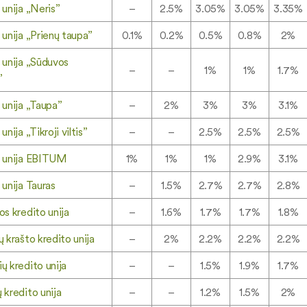
 unija „Neris”
–
2.5%
3.05%
3.05%
3.35%
 unija „Prienų taupa”
0.1%
0.2%
0.5%
0.8%
2%
 unija „Sūduvos
–
–
1%
1%
1.7%
”
 unija „Taupa”
–
2%
3%
3%
3.1%
unija „Tikroji viltis”
–
–
2.5%
2.5%
2.5%
o unija EBITUM
1%
1%
1%
2.9%
3.1%
 unija Tauras
–
1.5%
2.7%
2.7%
2.8%
os kredito unija
–
1.6%
1.7%
1.7%
1.8%
ų krašto kredito unija
–
2%
2.2%
2.2%
2.2%
ų kredito unija
–
–
1.5%
1.9%
1.7%
 kredito unija
–
–
1.2%
1.5%
2%