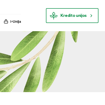
Kredito unijos
i-Unija