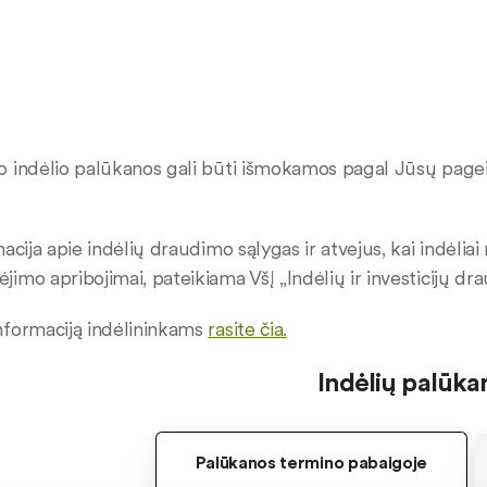
 indėlio palūkanos gali būti išmokamos pagal Jūsų pagei
macija apie indėlių draudimo sąlygas ir atvejus, kai indėli
imo apribojimai, pateikiama VšĮ „Indėlių ir investicijų dr
nformaciją indėlininkams
rasite čia.
Indėlių palūka
Palūkanos termino pabaigoje