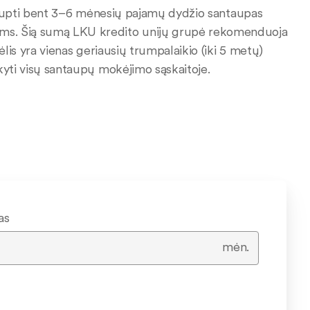
sukaupti bent 3–6 mėnesių pajamų dydžio santaupas
ams. Šią sumą LKU kredito unijų grupė rekomenduoja
ėlis yra vienas geriausių trumpalaikio (iki 5 metų)
kyti visų santaupų mokėjimo sąskaitoje.
as
mėn.