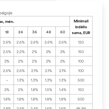
baigoje
Minimali
as, mėn.
indėlio
18
24
36
48
60
suma, EUR
2.6%
2.6%
2.6%
2.6%
2.6%
120
2.5%
2.2%
2%
2%
2%
150
2%
2%
2%
2%
2%
100
2.6%
2.6%
2.1%
2.1%
2.1%
100
–
1.3%
1.3%
1.3%
1.3%
500
2%
2%
1.8%
1.5%
1.4%
150
1.8%
1.8%
1.8%
1.8%
1.8%
500
2.8%
2.6%
2.4%
1.6%
1.6%
86.89