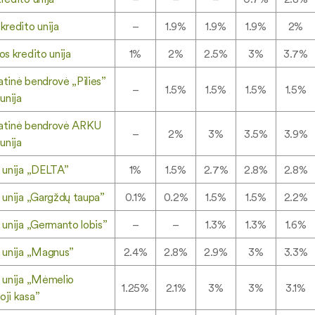
kredito unija
–
1.9%
1.9%
1.9%
2%
os kredito unija
1%
2%
2.5%
3%
3.7%
tinė bendrovė „Pilies”
–
1.5%
1.5%
1.5%
1.5%
unija
atinė bendrovė ARKU
–
2%
3%
3.5%
3.9%
unija
 unija „DELTA”
1%
1.5%
2.7%
2.8%
2.8%
 unija „Gargždų taupa”
0.1%
0.2%
1.5%
1.5%
2.2%
 unija „Germanto lobis”
–
–
1.3%
1.3%
1.6%
 unija „Magnus”
2.4%
2.8%
2.9%
3%
3.3%
 unija „Mėmelio
1.25%
2.1%
3%
3%
3.1%
ji kasa”