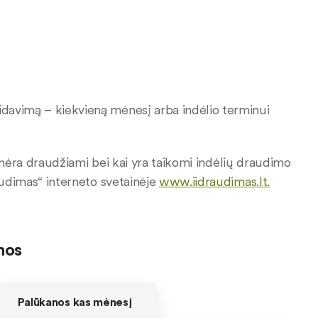
davimą – kiekvieną mėnesį arba indėlio terminui
ai nėra draudžiami bei kai yra taikomi indėlių draudimo
audimas“ interneto svetainėje
www.iidraudimas.lt
.
nos
Palūkanos kas mėnesį