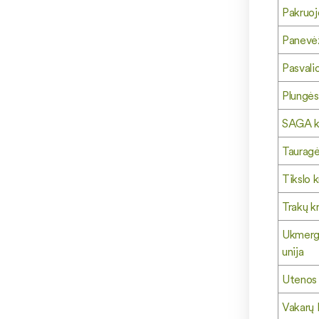
Pakruoj
Panevėž
Pasvalio
Plungės
SAGA kr
Tauragė
Tikslo k
Trakų kr
Ukmergė
unija
Utenos 
Vakarų 