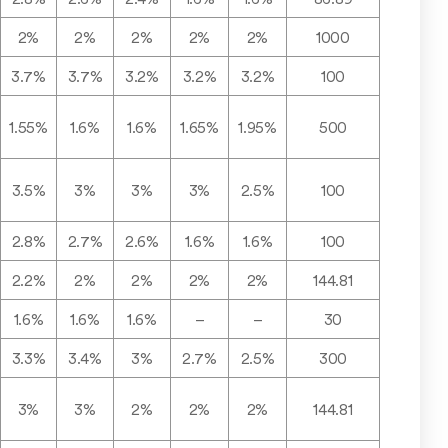
2%
2%
2%
2%
2%
1000
3.7%
3.7%
3.2%
3.2%
3.2%
100
1.55%
1.6%
1.6%
1.65%
1.95%
500
3.5%
3%
3%
3%
2.5%
100
2.8%
2.7%
2.6%
1.6%
1.6%
100
2.2%
2%
2%
2%
2%
144.81
1.6%
1.6%
1.6%
–
–
30
3.3%
3.4%
3%
2.7%
2.5%
300
3%
3%
2%
2%
2%
144.81