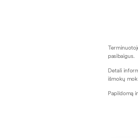
Terminuotojo
pasibaigus.
Detali infor
išmokų mokėj
Papildomą i