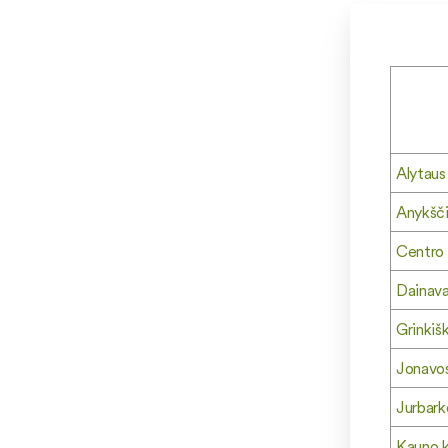
Alytaus 
Anykšči
Centro 
Dainava
Grinkišk
Jonavos
Jurbark
Kauno k