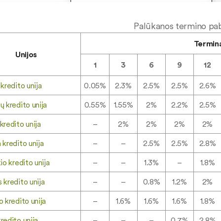
Palūkanos termino pa
Termin
Unijos
1
3
6
9
12
kredito unija
0.05%
2.3%
2.5%
2.5%
2.6%
ų kredito unija
0.55%
1.55%
2%
2.2%
2.5%
kredito unija
–
2%
2%
2%
2%
 kredito unija
–
–
2.5%
2.5%
2.8%
io kredito unija
–
–
1.3%
–
1.8%
 kredito unija
–
–
0.8%
1.2%
2%
o kredito unija
–
1.6%
1.6%
1.6%
1.8%
redito unija
–
–
–
0.7%
2.8%